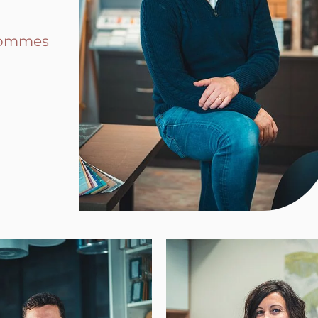
’hommes
»