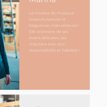
La mordue de musique
toujours joyeuse et
blagueuse, mais sérieuse !
Elle orchestre de ses
mains délicates, ses
chantiers avec éco-
responsabilité et habileté !