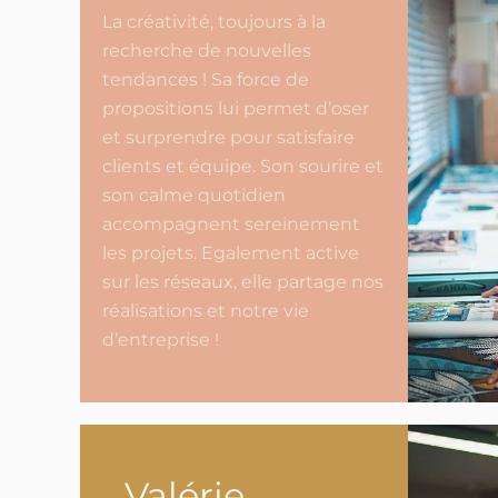
La créativité, toujours à la
recherche de nouvelles
tendances ! Sa force de
propositions lui permet d’oser
et surprendre pour satisfaire
clients et équipe. Son sourire et
son calme quotidien
accompagnent sereinement
les projets. Egalement active
sur les réseaux, elle partage nos
réalisations et notre vie
d’entreprise !
Valérie