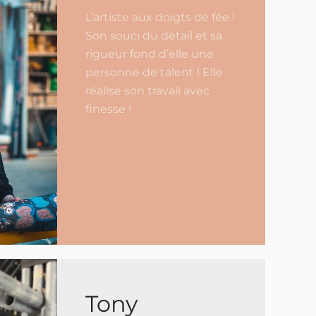
L’artiste aux doigts de fée !
Son souci du détail et sa
rigueur fond d’elle une
personne de talent ! Elle
réalise son travail avec
finesse !
Tony