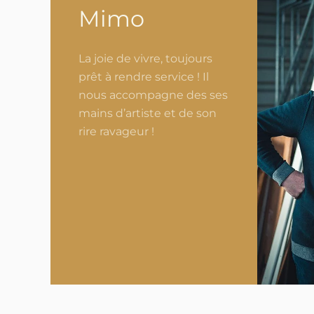
Mimo
La joie de vivre, toujours
prêt à rendre service ! Il
nous accompagne des ses
mains d’artiste et de son
rire ravageur !